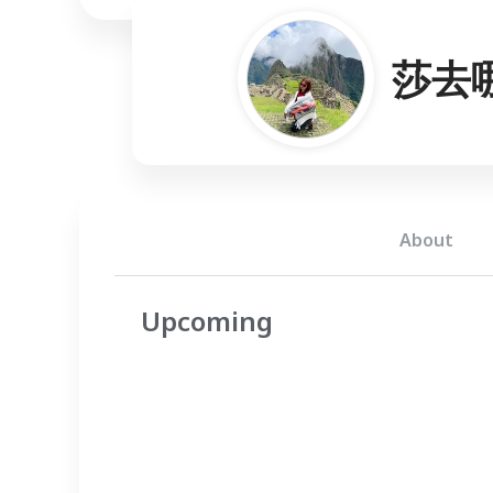
莎去
About
Upcoming