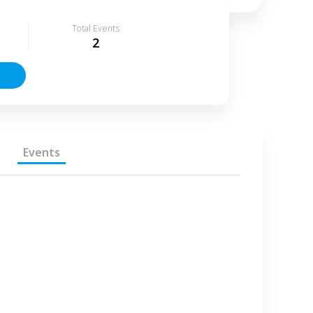
Total Events
2
Events