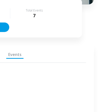
Total Events
7
Events