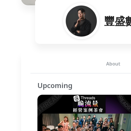
豐盛
About
Upcoming