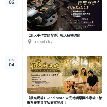
06
【浪人手作吉他背帶】職人解密講座
Taipei City
Jun.
04
《微光現場》-And More 未完待續樂團小專場！治
癒系樂團首度診療室開啟！