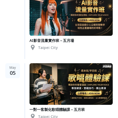
AI影音流量實作班－五月場
Taipei City
May
05
一對一客製化歌唱體驗課－五月班
Taipei City