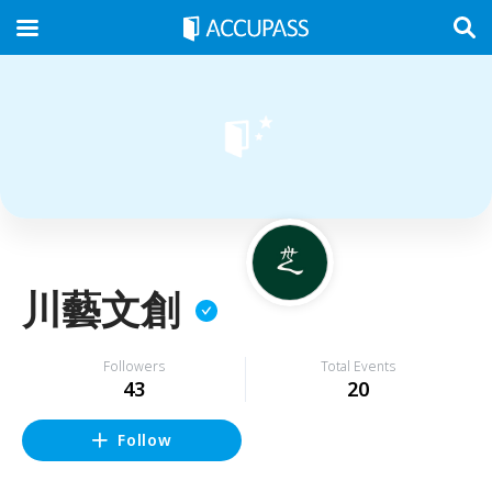
川藝文創
Followers
Total Events
43
20
Follow