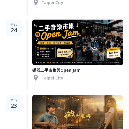
Taipei City
May
24
樂器二手市集與Open Jam
Taipei City
May
23