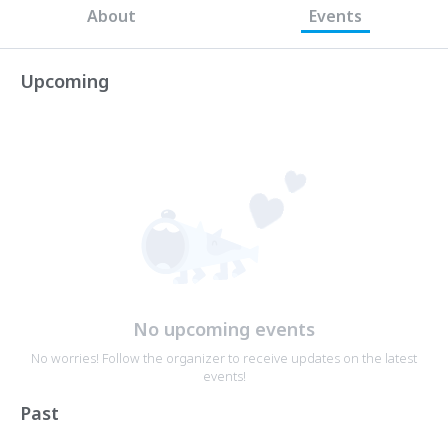
About
Events
Upcoming
No upcoming events
No worries! Follow the organizer to receive updates on the latest
events!
Past