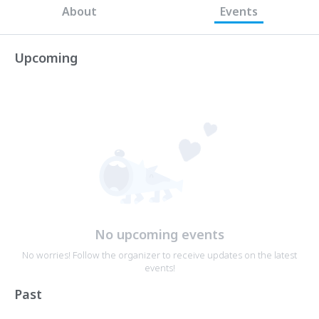
About
Events
Upcoming
No upcoming events
No worries! Follow the organizer to receive updates on the latest
events!
Past