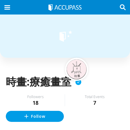
時畫:療癒畫室
Followers
Total Events
18
7
Follow