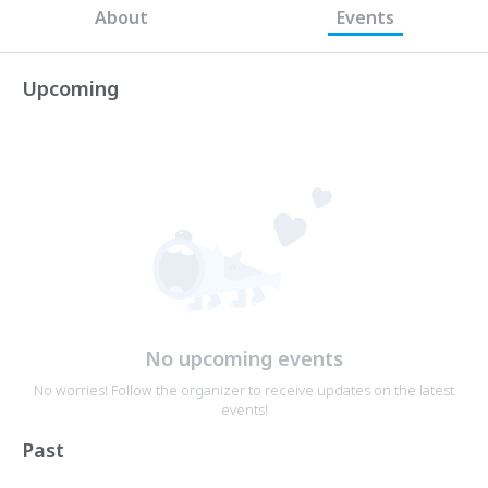
About
Events
Upcoming
No upcoming events
No worries! Follow the organizer to receive updates on the latest
events!
Past