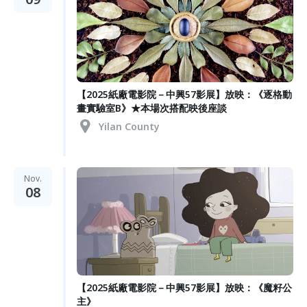
【2025紙廠電影院－中興57影展】放映：《逐格動
畫實驗室B》★本場次搭配映後座談
Yilan County
Nov.
08
【2025紙廠電影院－中興57影展】放映：《魔籽公
主》