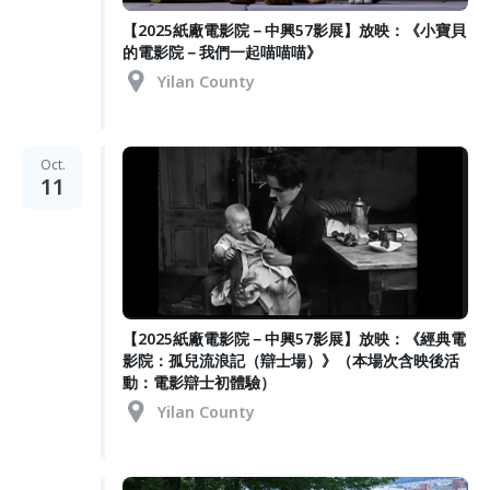
【2025紙廠電影院－中興57影展】放映：《小寶貝
的電影院－我們一起喵喵喵》
Yilan County
Oct.
11
【2025紙廠電影院－中興57影展】放映：《經典電
影院：孤兒流浪記（辯士場）》（本場次含映後活
動：電影辯士初體驗）
Yilan County