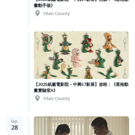
畫動手做》
Yilan County
【2025紙廠電影院－中興57影展】放映：《逐格動
畫實驗室A》
Yilan County
Sep.
28