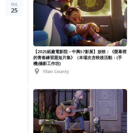
Oct.
25
【2025紙廠電影院－中興57影展】放映：《螢幕裡
的青春練習題短片集》（本場次含映後活動：(手
機)攝影工作坊)
Yilan County