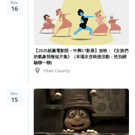
Nov.
16
【2025紙廠電影院－中興57影展】放映：《女孩們
的氣象預報短片集》（本場次含映後活動：性別經
驗聊一聊)
Yilan County
Nov.
15