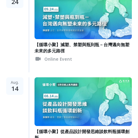
24
【循環小聚】減塑、禁塑與瓶到瓶－台灣邁向無塑
未來的多元路徑
Online Event
Aug.
14
【循環小聚】從產品設計開發思維談飲料瓶循環創
新