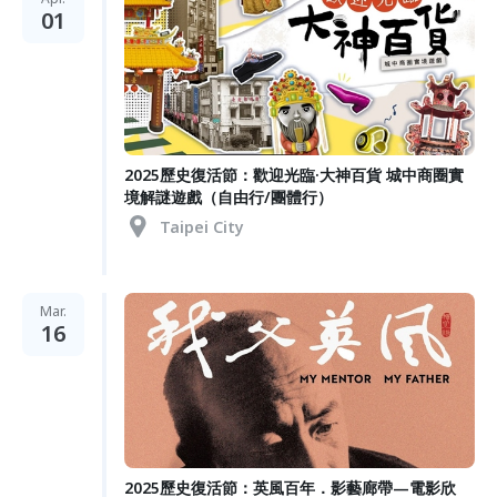
01
2025歷史復活節：歡迎光臨·大神百貨 城中商圈實
境解謎遊戲（自由行/團體行）
Taipei City
Mar.
16
2025歷史復活節：英風百年．影藝廊帶—電影欣