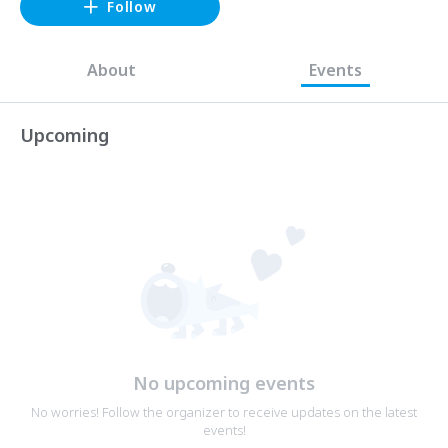
Follow
About
Events
Upcoming
No upcoming events
No worries! Follow the organizer to receive updates on the latest
events!