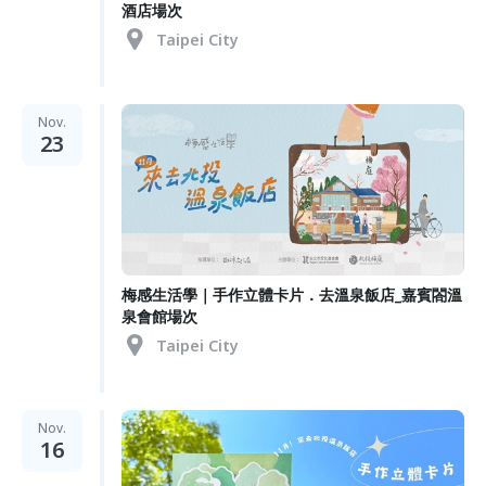
酒店場次
Taipei City
Nov.
23
梅感生活學｜手作立體卡片．去溫泉飯店_嘉賓閤溫
泉會館場次
Taipei City
Nov.
16