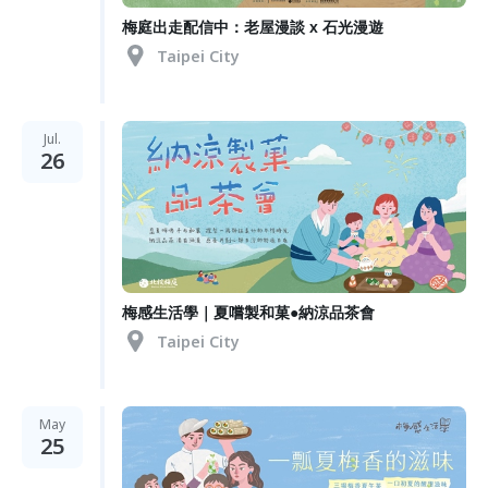
梅庭出走配信中：老屋漫談 x 石光漫遊
Taipei City
Jul.
26
梅感生活學｜夏嚐製和菓●納涼品茶會
Taipei City
May
25