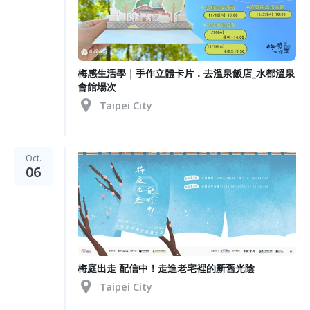
梅感生活學｜手作立體卡片．去溫泉飯店_水都溫泉
會館場次
Taipei City
Oct.
06
梅庭出走 配信中！走進老宅裡的新舊光陰
Taipei City