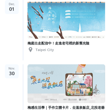
Dec.
01
梅庭出走配信中！走進老宅裡的新舊光陰
Taipei City
Nov.
30
梅感生活學｜手作立體卡片．去溫泉飯店_北投老爺