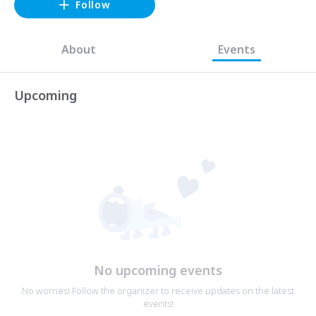
Follow
About
Events
Upcoming
No upcoming events
No worries! Follow the organizer to receive updates on the latest
events!