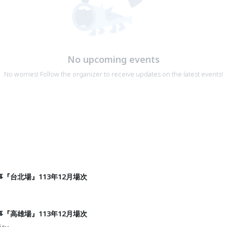
No upcoming events
No worries! Follow the organizer to receive updates on the latest events!
『台北場』113年12月場次
『高雄場』113年12月場次