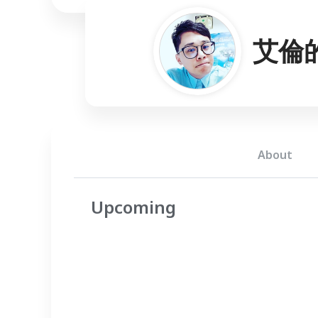
艾倫
About
Upcoming