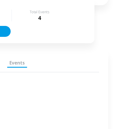
Total Events
4
Events