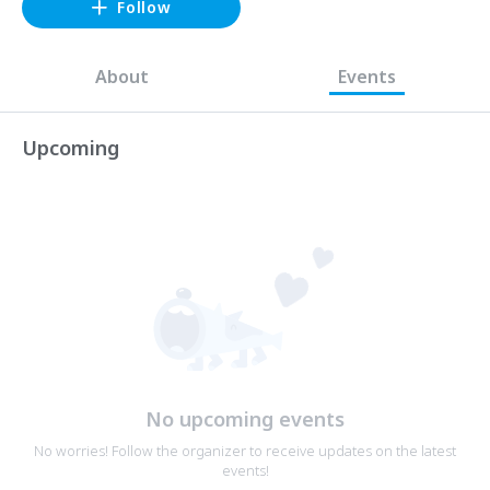
Follow
About
Events
Upcoming
No upcoming events
No worries! Follow the organizer to receive updates on the latest
events!