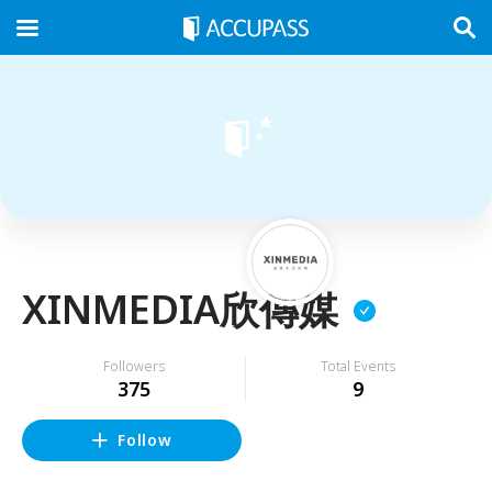
XINMEDIA欣傳媒
Followers
Total Events
375
9
Follow