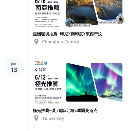
亞洲秘境推薦~印尼X南印度X東西帝汶
Changhua County
Jun.
13
極光推薦~黃刀鎮x北歐x摩爾曼斯克
Taipei City