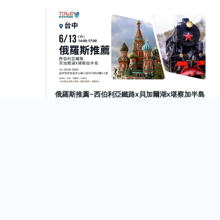
俄羅斯推薦~西伯利亞鐵路x貝加爾湖x堪察加半島
Taichung City
Jun.
11