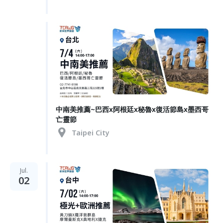
中南美推薦~巴西x阿根廷x秘魯x復活節島x墨西哥
亡靈節
Taipei City
Jul.
02