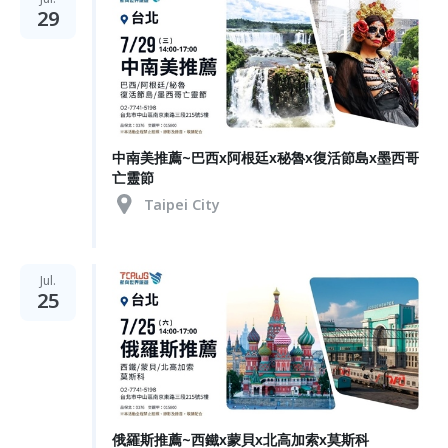
29
中南美推薦~巴西x阿根廷x秘魯x復活節島x墨西哥
亡靈節
Taipei City
Jul.
25
俄羅斯推薦~西鐵x蒙貝x北高加索x莫斯科