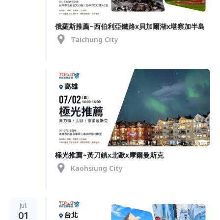
俄羅斯推薦~西伯利亞鐵路x貝加爾湖x堪察加半島
Taichung City
極光推薦~黃刀鎮x北歐x摩爾曼斯克
Kaohsiung City
Jul.
01