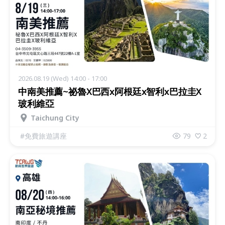
2026.08.19 (Wed) 14:00 - 17:00
中南美推薦~祕魯X巴西x阿根廷x智利x巴拉圭X
玻利維亞
Taichung City
#
免費旅遊講座
79
2