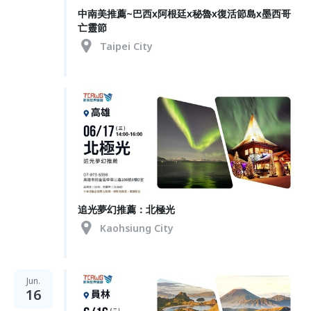
中南美推薦~巴西x阿根廷x秘魯x復活節島x墨西哥
亡靈節
Taipei City
追光夢幻推薦：北極光
Kaohsiung City
Jun.
16