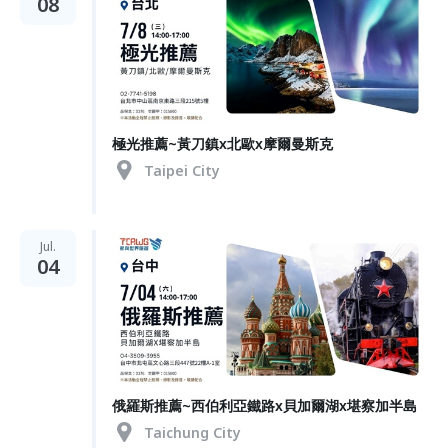
08
極光推薦~黃刀鎮x北歐x摩爾曼斯克
Taipei City
Jul.
04
俄羅斯推薦~西伯利亞鐵路x貝加爾湖x堪察加半島
Taichung City