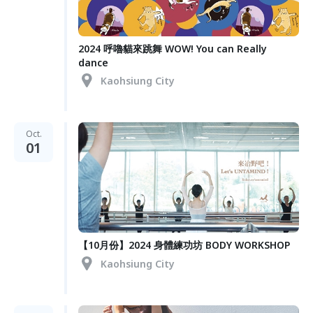
2024 呼嚕貓來跳舞 WOW! You can Really
dance
Kaohsiung City
Oct.
01
【10月份】2024 身體練功坊 BODY WORKSHOP
Kaohsiung City