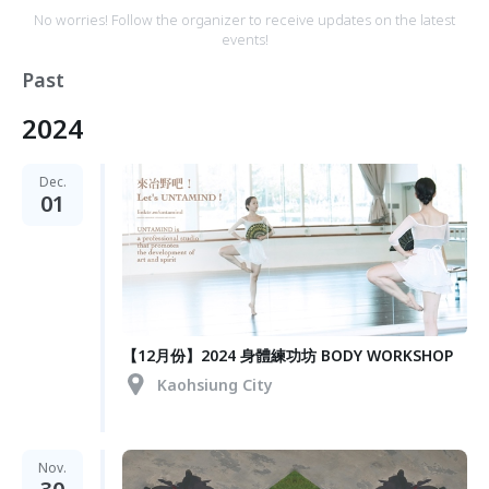
No worries! Follow the organizer to receive updates on the latest
events!
Past
2024
Dec.
01
【12月份】2024 身體練功坊 BODY WORKSHOP
Kaohsiung City
Nov.