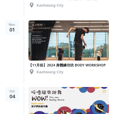
Kaohsiung City
Nov.
01
【11月份】2024 身體練功坊 BODY WORKSHOP
Kaohsiung City
Oct.
04