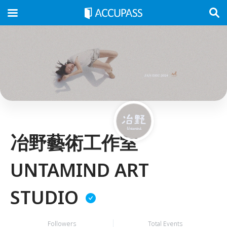
冶野藝術工作室
UNTAMIND ART
STUDIO
Followers
Total Events