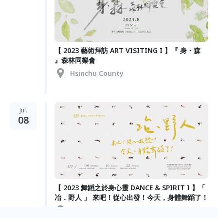
【 2023 藝術拜訪 ART VISITING I 】『 身・森
』森林同樂會
Hsinchu County
Jul.
08
【 2023 舞蹈之於身心靈 DANCE & SPIRIT I 】「
冶．野人 」 來吧！從心出發！今天，身體舞蹈了！
Kaohsiung City