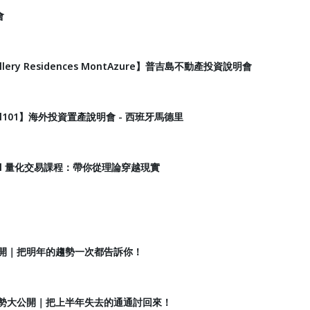
會
lery Residences MontAzure】普吉島不動產投資說明會
l101】海外投資置產說明會 - 西班牙馬德里
aniel 量化交易課程：帶你從理論穿越現實
公開｜把明年的趨勢一次都告訴你！
趨勢大公開｜把上半年失去的通通討回來！