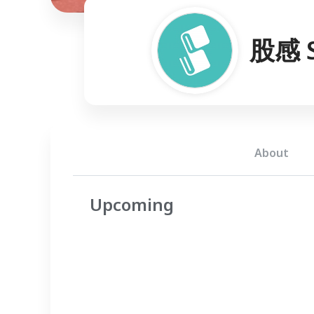
股感 S
About
Upcoming