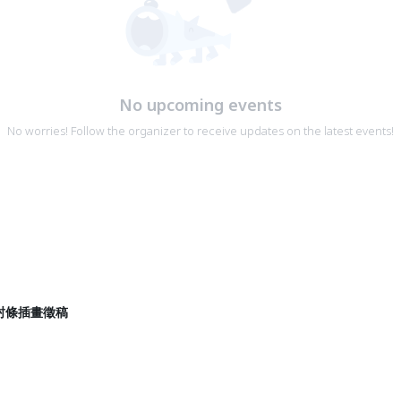
No upcoming events
No worries! Follow the organizer to receive updates on the latest events!
封條插畫徵稿