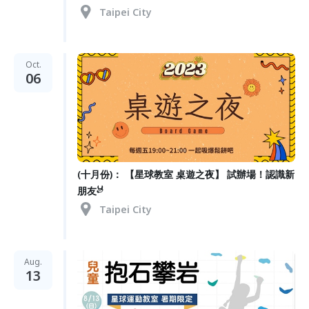
Taipei City
Oct.
06
(十月份)： 【星球教室 桌遊之夜】 試辦場！認識新
朋友𓃾
Taipei City
Aug.
13