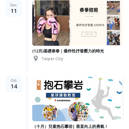
Dec.
11
(12月)基礎泰拳｜爆炸性抒發壓力的時光
Taipei City
Oct.
14
（十月）兒童抱石攀岩| 垂直向上的勇氣！