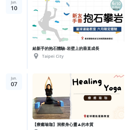
Jun.
10
給新手的抱石體驗-岩壁上的垂直成長
Taipei City
Jun.
07
【療癒瑜珈】洞察身心靈🧘的本質