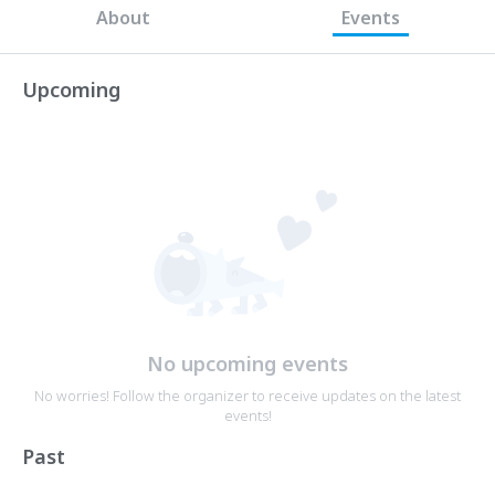
About
Events
Upcoming
No upcoming events
No worries! Follow the organizer to receive updates on the latest
events!
Past