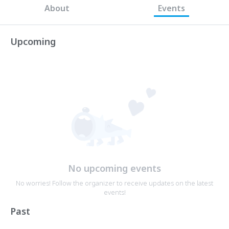
About
Events
Upcoming
No upcoming events
No worries! Follow the organizer to receive updates on the latest
events!
Past