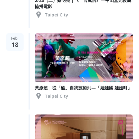
2/20（二）蔡明亮｜《千言萬語》—中山堂光復廳
輪播電影
Taipei City
Feb.
18
黃彥超｜從「酷」自我技術到—「娃娃國 娃娃町」
Taipei City