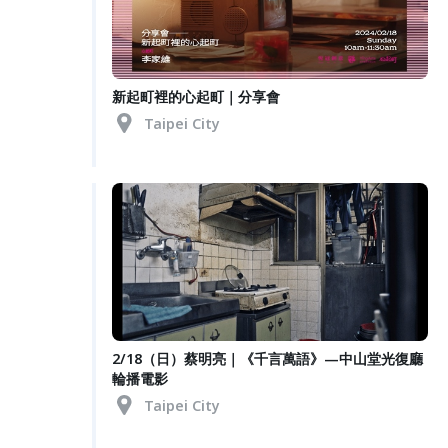
新起町裡的心起町｜分享會
Taipei City
2/18（日）蔡明亮｜《千言萬語》—中山堂光復廳
輪播電影
Taipei City