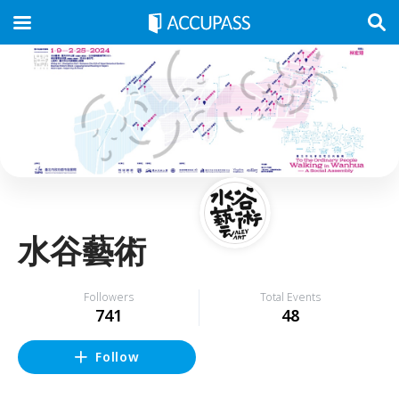
水谷藝術
Followers
Total Events
741
48
Follow