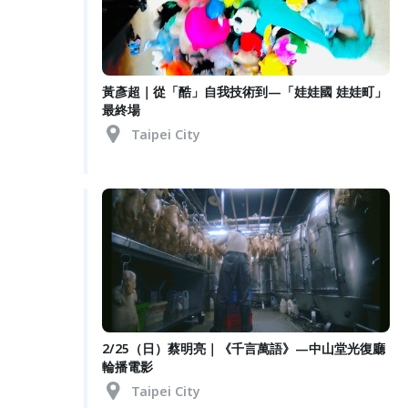
黃彥超｜從「酷」自我技術到—「娃娃國 娃娃町」
最終場
Taipei City
2/25（日）蔡明亮｜《千言萬語》—中山堂光復廳
輪播電影
Taipei City