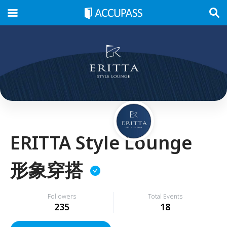
ERITTA Style Lounge
形象穿搭
Followers
Total Events
235
18