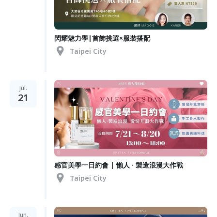
閃耀魅力學|首飾挑選×服裝搭配
Taipei City
Jul.
21
感官美學一日約會 | 懶人 · 製造浪漫大作戰
Taipei City
Jun.