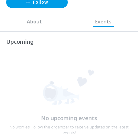
Follow
About
Events
Upcoming
No upcoming events
No worries! Follow the organizer to receive updates on the latest
events!