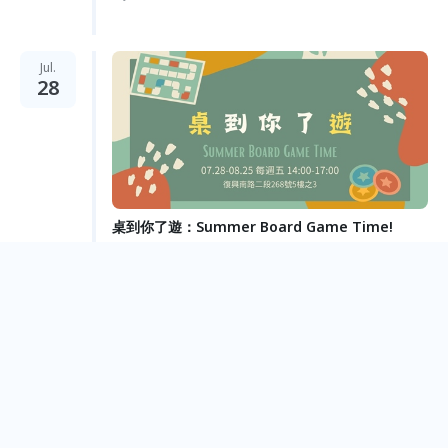
Jul.
28
桌到你了遊：Summer Board Game Time!
Taipei City
Jul.
01