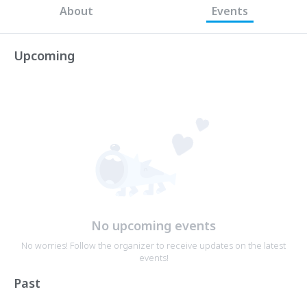
About
Events
Upcoming
No upcoming events
No worries! Follow the organizer to receive updates on the latest
events!
Past