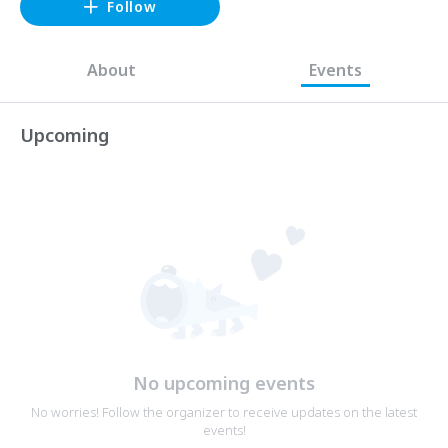
Follow
About
Events
Upcoming
No upcoming events
No worries! Follow the organizer to receive updates on the latest
events!