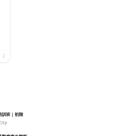
2
培訓班｜初階
City