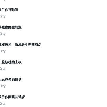
系手作苔球課
City
景觀療癒生態瓶
City
鄰植療所－微地景生態瓶報名
City
｜蕨類植物上板
City
士忌杯多肉組盆
City
系手作園藝苔球課
City