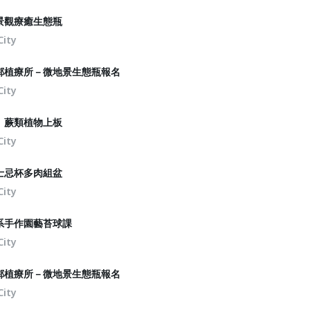
景觀療癒生態瓶
City
鄰植療所－微地景生態瓶報名
City
｜蕨類植物上板
City
士忌杯多肉組盆
City
系手作園藝苔球課
City
鄰植療所－微地景生態瓶報名
City