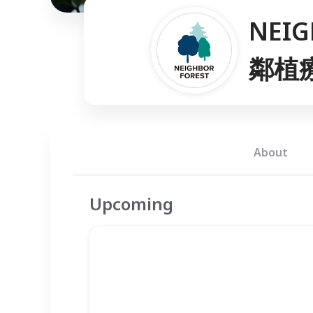
NEIG
鄰植
About
Upcoming