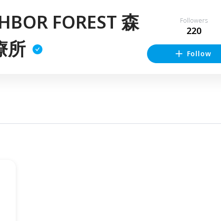
HBOR FOREST 森
Followers
220
療所
Follow