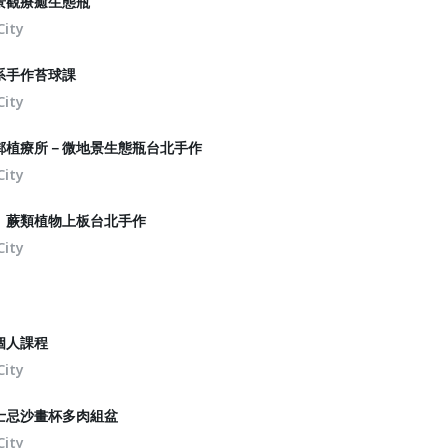
景觀療癒生態瓶
City
系手作苔球課
City
鄰植療所－微地景生態瓶台北手作
City
｜蕨類植物上板台北手作
City
個人課程
City
士忌沙畫杯多肉組盆
City