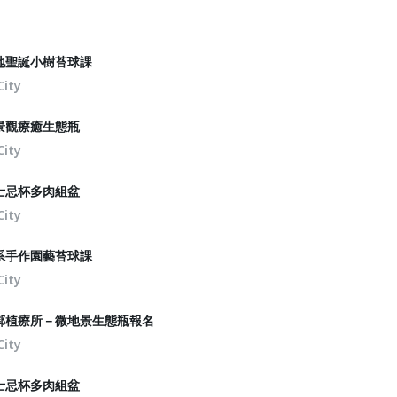
地聖誕小樹苔球課
City
景觀療癒生態瓶
City
士忌杯多肉組盆
City
系手作園藝苔球課
City
鄰植療所－微地景生態瓶報名
City
士忌杯多肉組盆