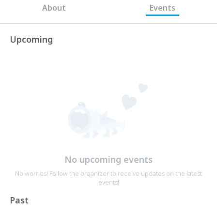
About
Events
Upcoming
No upcoming events
No worries! Follow the organizer to receive updates on the latest
events!
Past