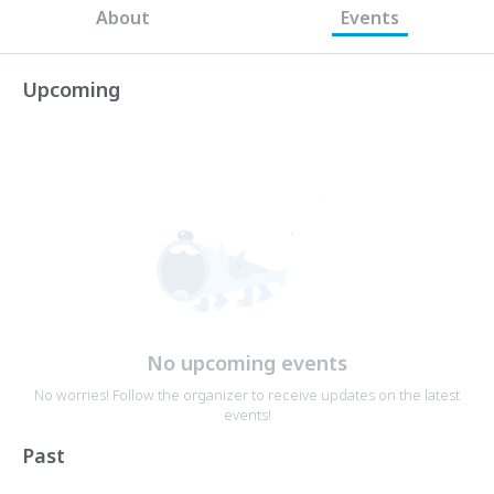
About
Events
Upcoming
No upcoming events
No worries! Follow the organizer to receive updates on the latest
events!
Past