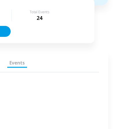
Total Events
24
Events