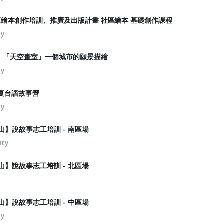
區繪本創作培訓、推廣及出版計畫 社區繪本 基礎創作課程
ty
】「天空畫室」一個城市的願景描繪
ty
一夏台語故事營
ty
山】說故事志工培訓 - 南區場
ity
山】說故事志工培訓 - 北區場
山】說故事志工培訓 - 中區場
ty