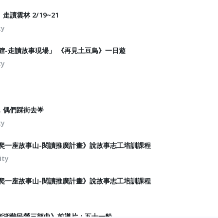
讀雲林 2/19~21
ty
事館-走讀故事現場」 《再見土豆鳥》一日遊
ty
，偶們踩街去🌟
ty
《爬一座故事山-閱讀推廣計畫》說故事志工培訓課程
ity
《爬一座故事山-閱讀推廣計畫》說故事志工培訓課程
澎湖難民營三部曲》前導片：五十一船