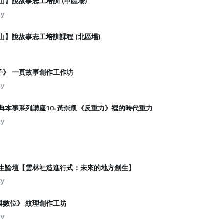
山】說故事志工培訓 (中區場)
ty
事山】說故事志工培訓課程 (北區場)
子》 一頁故事創作工作坊
ty
金典本事系列講座10-黃崇凱《反重力》裡的時代重力
ty
創生論壇【雲林社造進行式：未來的地方創生】
ty
與數位》 紋理創作工坊
ty