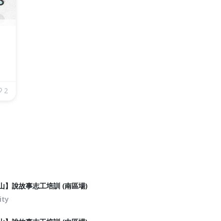
2
山】說故事志工培訓 (南區場)
ity