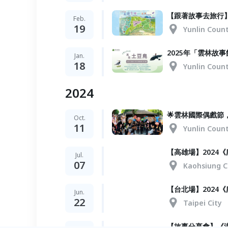
【跟著故事去旅行】走
Feb.
19
Yunlin Coun
2025年「雲林故
Jan.
18
Yunlin Coun
2024
🌟雲林國際偶戲節
Oct.
11
Yunlin Coun
【高雄場】2024
Jul.
07
Kaohsiung C
【台北場】2024
Jun.
22
Taipei City
【故事分享會】《