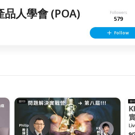
品人學會 (POA)
Followers
579
Follow