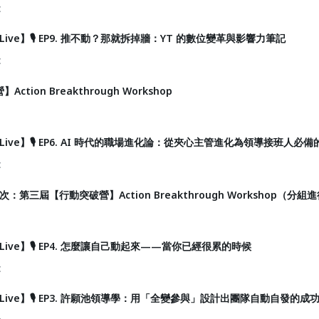
t
派 Live】🎙️ EP9. 推不動？那就拆掉牆：YT 的數位變革與影響力筆記
t
tion Breakthrough Workshop
派 Live】🎙️ EP6. AI 時代的職場進化論：從夾心主管進化為領導接班人
t
P場次：第三屆【行動突破營】Action Breakthrough Workshop（分組
派 Live】🎙️ EP4. 怎麼讓自己動起來——當你已經很累的時候
t
戰派 Live】🎙️ EP3. 許願池領導學：用「全變參與」設計出團隊自動自發的成