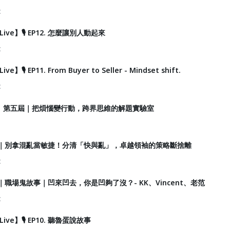
t
Live】🎙️ EP12. 怎麼讓別人動起來
t
e】🎙️ EP11. From Buyer to Seller - Mindset shift.
t
】第五屆｜把煩惱變行動，跨界思維的解題實驗室
播】19｜別拿混亂當敏捷！分清「快與亂」，卓越領袖的策略斷捨離
t
】18｜職場鬼故事｜凹來凹去，你是凹夠了沒？- KK、Vincent、老范
t
Live】🎙️ EP10. 聽魯蛋說故事