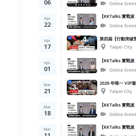
06
Online Even
【KKTalks 實戰
Apr.
22
Online Even
第四屆【行動突破營】Ac
Apr.
17
Taipei City
【KKTalks 實戰
Apr.
01
Online Even
2026 年唯一 VI
Mar.
21
Taipei City
【KKTalks 實戰
Mar.
18
Online Even
【KKTalks 實
Mar.
11