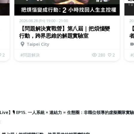
2026.08.28 (Fri) 19:00 - 21:00
20
【問題解決實戰營】第八屆｜把煩惱變
【
行動，跨界思維的解題實驗室
Taipei City
2
#
問題解決
280
2
#
 Live】🎙️ EP15. 一人系統 × 連結力 = 生態圈：非職位領導的虛擬團隊實驗
t