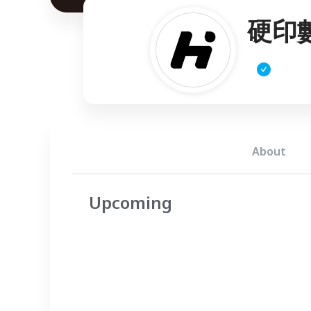
硬印
About
Upcoming