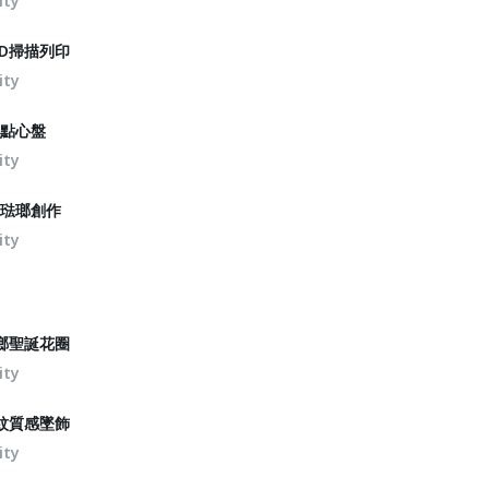
ity
3D掃描列印
ity
錫點心盤
ity
篩琺瑯創作
ity
瑯聖誕花圈
ity
紋質感墜飾
ity