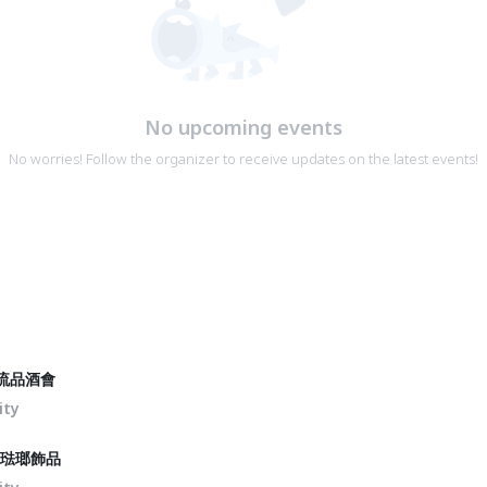
No upcoming events
No worries! Follow the organizer to receive updates on the latest events!
交流品酒會
ity
物琺瑯飾品