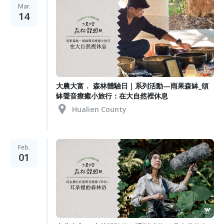
Mar.
14
大農大富． 森林體驗日｜系列活動—雨果森缽_頌
缽聲音療癒小旅行：在大自然裡休息
Hualien County
Feb.
01