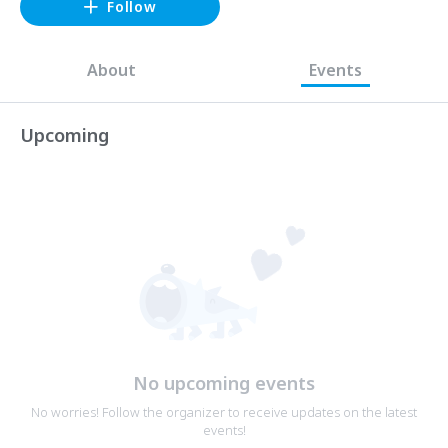
Follow
About
Events
Upcoming
No upcoming events
No worries! Follow the organizer to receive updates on the latest
events!