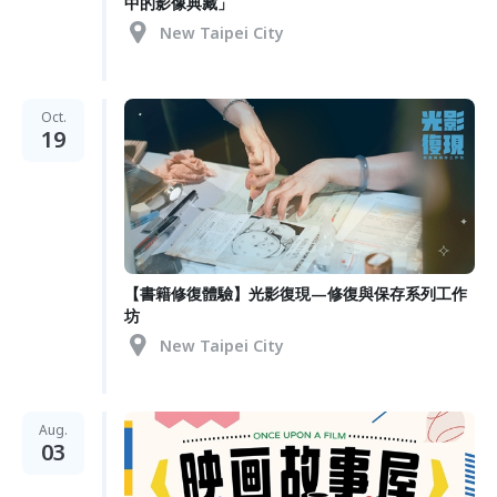
中的影像典藏」
New Taipei City
Oct.
19
【書籍修復體驗】光影復現—修復與保存系列工作
坊
New Taipei City
Aug.
03