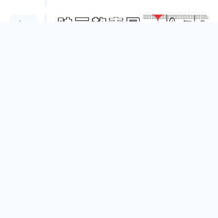
Apr.
13
紙劇場開演吧！手工紙芝居體驗工作坊—TFAI國家
影視聽中心 X TICFF台灣國際兒童影展
New Taipei City
Mar.
23