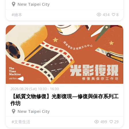
New Taipei City
#
繪本
434
8
2026.08.29 (Sat) 10:30 - 16:30
【紙質文物修復】光影復現—修復與保存系列工
作坊
New Taipei City
#
文青生活
499
29