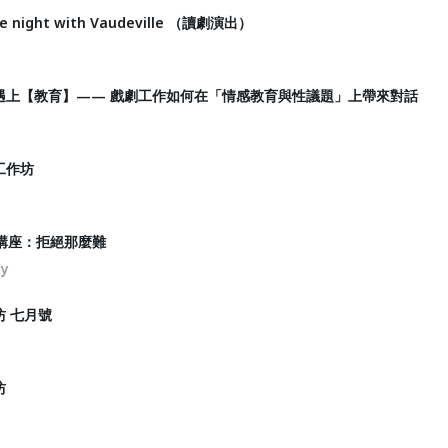
ight with Vaudeville （讀劇演出）
遇上【教育】—— 戲劇工作如何在「情感教育與性議題」上帶來對話
工作坊
流講座：拒絕那麼難
ty
 七月號
坊