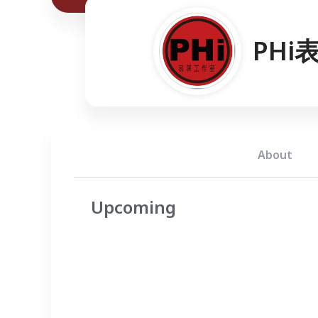
PHi
About
Upcoming