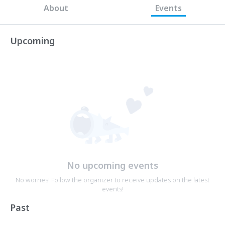
About
Events
Upcoming
No upcoming events
No worries! Follow the organizer to receive updates on the latest
events!
Past