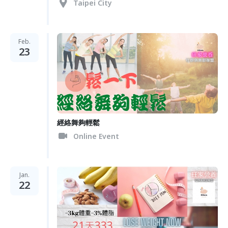
Taipei City
Feb.
23
經絡舞夠輕鬆
Online Event
Jan.
22