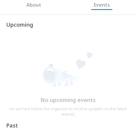
About
Events
Upcoming
No upcoming events
No worries! Follow the organizer to receive updates on the latest
events!
Past