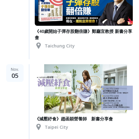
《40歲開始子彈存股翻倍賺》鄭廳宜教授 新書分享
會
Taichung City
Nov.
05
《減壓紓食》趙函穎營養師 新書分享會
Taipei City