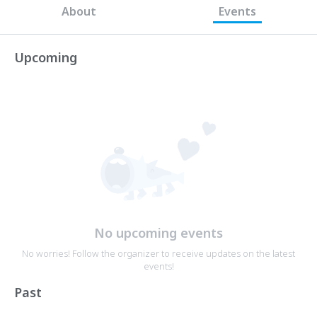
About
Events
Upcoming
No upcoming events
No worries! Follow the organizer to receive updates on the latest
events!
Past