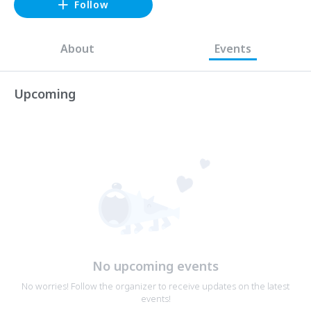
Follow
About
Events
Upcoming
No upcoming events
No worries! Follow the organizer to receive updates on the latest
events!