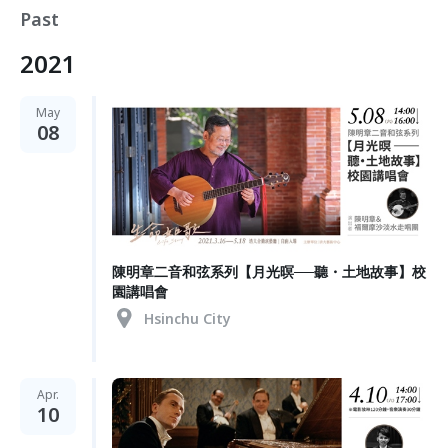
Past
2021
May
08
陳明章二音和弦系列【月光暝──聽・土地故事】校
園講唱會
Hsinchu City
Apr.
10