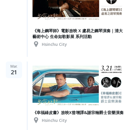
《海上鋼琴師》電影放映 X 盧易之鋼琴演奏｜清大
藝術中心 生命如歌影展 系列活動
Hsinchu City
Mar.
21
《幸福綠皮書》放映X曾增譯&謝宗翰爵士音樂演奏
Hsinchu City