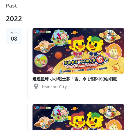
Past
2022
Mar.
08
遨遊星球 小小戰士募「吉」令 (招募中)(維肯園)
Hsinchu City