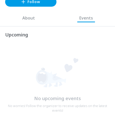
Follow
About
Events
Upcoming
No upcoming events
No worries! Follow the organizer to receive updates on the latest
events!