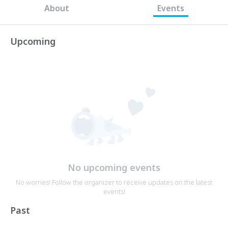
About
Events
Upcoming
No upcoming events
No worries! Follow the organizer to receive updates on the latest
events!
Past