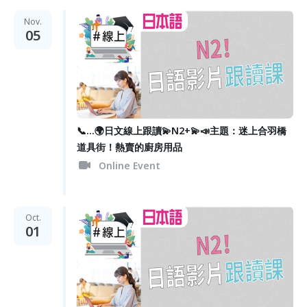
Nov.
05
📞...🌍日文線上跟讀💫N2+💫📣主題：迷上合羽橋
道具街！熱賣的廚房用品
Online Event
Oct.
01