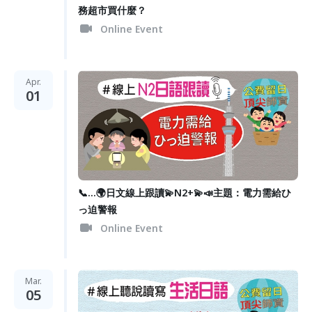
務超市買什麼？
Online Event
Apr.
01
📞...🌍日文線上跟讀💫N2+💫📣主題：電力需給ひ
っ迫警報
Online Event
Mar.
05