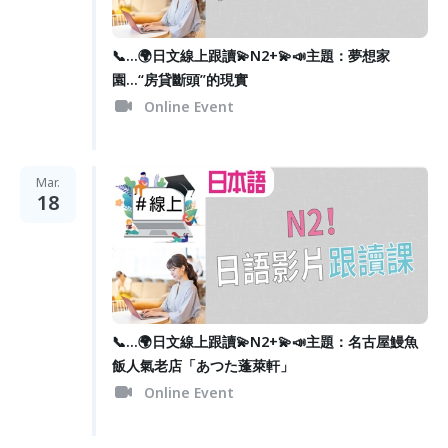
📞...🌍日文線上跟讀💫N2+💫📣主題：夢想家
園...“房貸斷頭”的現實
Online Event
Mar.
18
📞...🌍日文線上跟讀💫N2+💫📣主題：名古屋鰻魚
飯人氣老店「あつた蓬萊軒」
Online Event