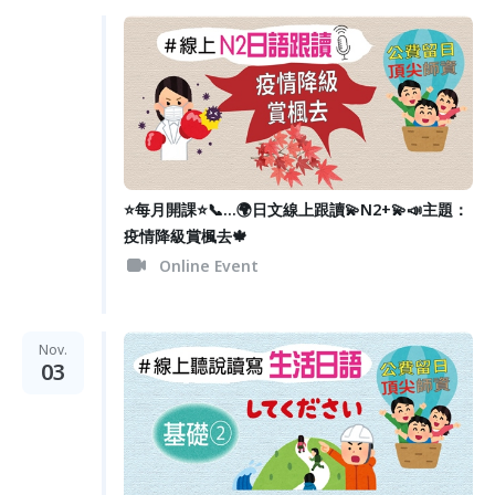
⭐️每月開課⭐️📞...🌍日文線上跟讀💫N2+💫📣主題：
疫情降級賞楓去🍁
Online Event
Nov.
03