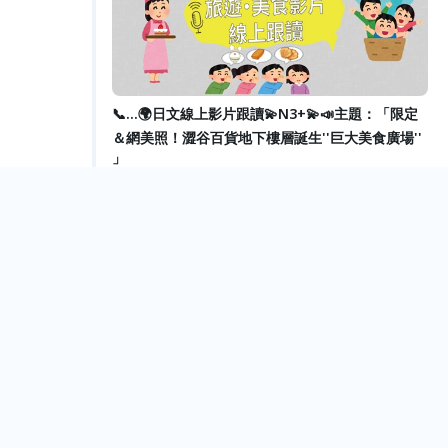
📞...🌍日文線上影片跟讀💫N3+💫📣主題：「限定
＆網美照！澀谷百貨地下樓層誕生''巨大美食廣場''
」
Online Event
Aug.
27
📞...🌍日文線上影片跟讀⭐️N3+⭐️📣主題：「東京迪
士尼新園區公開」