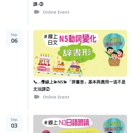
課-③
Online Event
Sep.
06
📞...🌍線上💫N5💫「辞書形」基本與應用ー這不是
文法課②
Online Event
Sep.
03