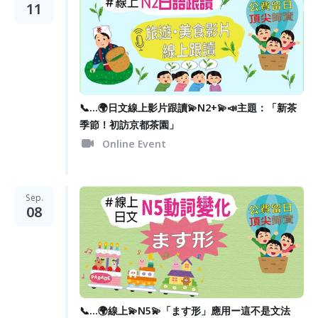
11
📞...🌍日文線上影片跟讀💫N2+💫📣主題：「新茶
季節！初訪京都茶園」
Online Event
Sep.
08
📞...🌍線上💫N5💫「ます形」應用ー這不是文法