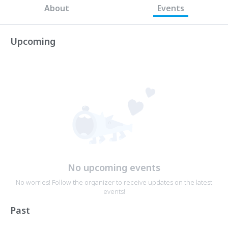
About
Events
Upcoming
No upcoming events
No worries! Follow the organizer to receive updates on the latest
events!
Past