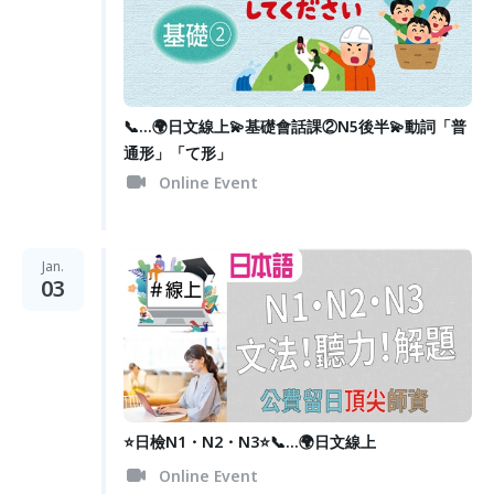
📞...🌍日文線上💫基礎會話課②N5後半💫動詞「普
通形」「て形」
Online Event
Jan.
03
⭐️日檢N1・N2・N3⭐️📞...🌍日文線上
Online Event