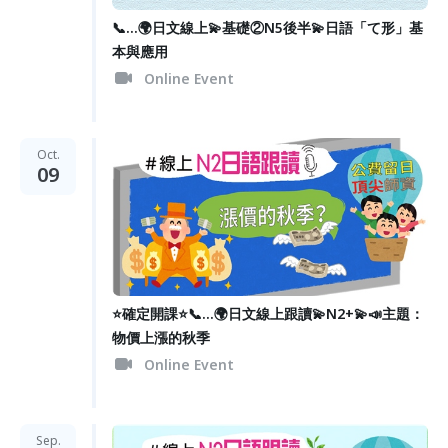
📞...🌍日文線上💫基礎②N5後半💫日語「て形」基
本與應用
Online Event
Oct.
09
⭐️確定開課⭐️📞...🌍日文線上跟讀💫N2+💫📣主題：
物價上漲的秋季
Online Event
Sep.