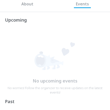
About
Events
Upcoming
No upcoming events
No worries! Follow the organizer to receive updates on the latest
events!
Past