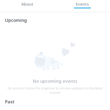
About
Events
Upcoming
No upcoming events
No worries! Follow the organizer to receive updates on the latest
events!
Past