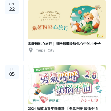
Oct.
22
乘著粉彩心旅行｜用粉彩畫喚醒你心中的小王子
Taipei City
Jul.
05
2024 法鼓山青年禪修營 【勇氣呼呼 煩惱不怕