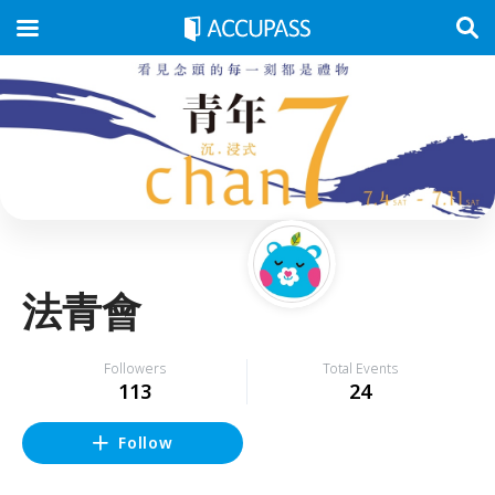
法青會
Followers
Total Events
113
24
Follow