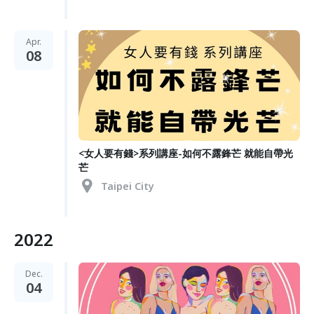
Apr.
08
<女人要有錢>系列講座-如何不露鋒芒 就能自帶光
芒
Taipei City
2022
Dec.
04