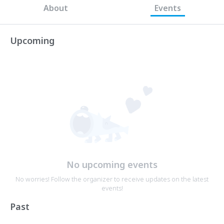
About
Events
Upcoming
No upcoming events
No worries! Follow the organizer to receive updates on the latest
events!
Past