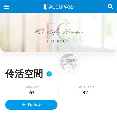
伶活空間
Followers
Total Events
63
32
Follow