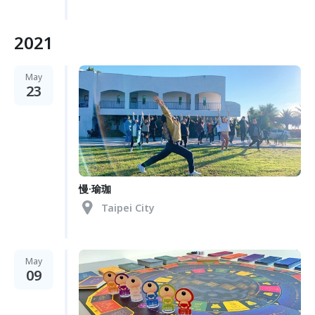
2021
May
23
慢·瑜珈
Taipei City
May
09