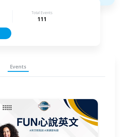
Total Events
111
Events