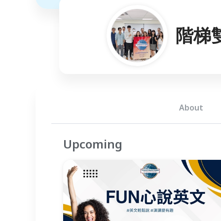
階梯
About
Upcoming