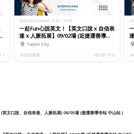
2026.09.02 (Wed) 19:30 - 21:30
20
表
一起Fun心說英文！【英文口說 x 自信表
一
達 x 人脈拓展】09/02場 (近捷運善導寺
達
站 中山站)
站
Taipei City
1
#
自信溝通
68
0
#
(英文口說、自信表達、人脈拓展) 08/05場 (捷運善導寺站 中山站 )