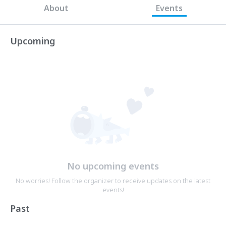
About
Events
Upcoming
No upcoming events
No worries! Follow the organizer to receive updates on the latest
events!
Past