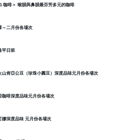
１咖啡＞ 喉韻與鼻韻最芬芳多元的咖啡
課～二月份各場次
味平日班
火山肯亞公豆（珍珠小圓豆）深度品味元月份各場次
亞咖啡深度品味元月份各場次
可娜深度品味 元月份各場次