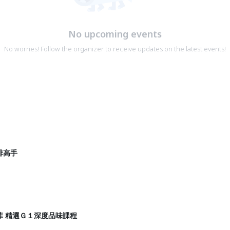
No upcoming events
No worries! Follow the organizer to receive updates on the latest events!
啡高手
菲 精選Ｇ１深度品味課程