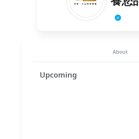
養您
About
Upcoming