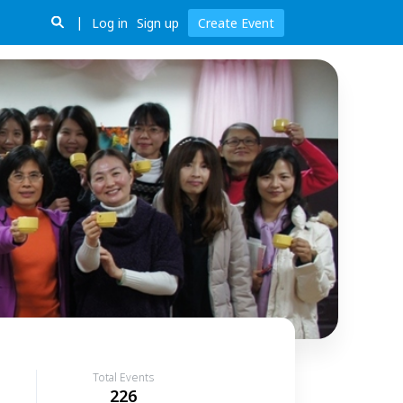
Log in
Sign up
Create Event
Total Events
226