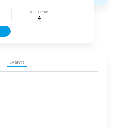
Total Events
4
Events