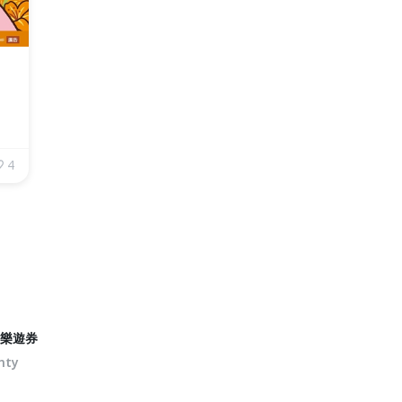
4
．樂遊券
nty