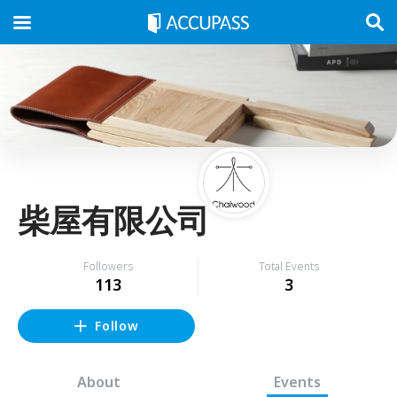
柴屋有限公司
Followers
Total Events
113
3
Follow
About
Events