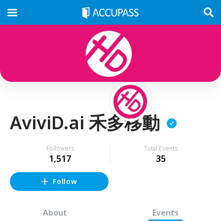
AviviD.ai 禾多移動
Followers
Total Events
1,517
35
Follow
About
Events