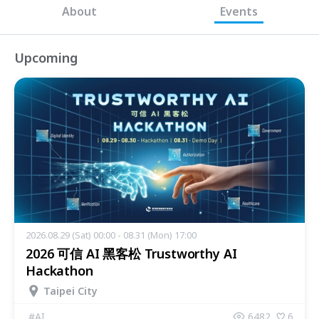
About
Events
Upcoming
2026.08.29 (Sat) 00:00 - 08.31 (Mon) 17:00
2026 可信 AI 黑客松 Trustworthy AI
Hackathon
Taipei City
#
AI
6482
6