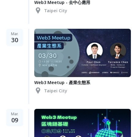
Web3 Meetup - 去中心應用
Taipei City
Mar.
30
Web3 Meetup - 產業生態系
Taipei City
Mar.
09