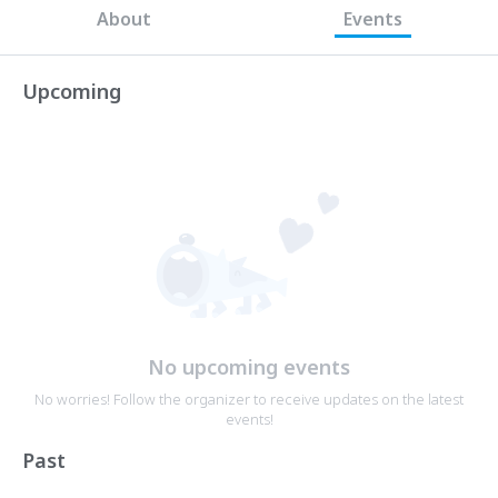
About
Events
Upcoming
No upcoming events
No worries! Follow the organizer to receive updates on the latest
events!
Past