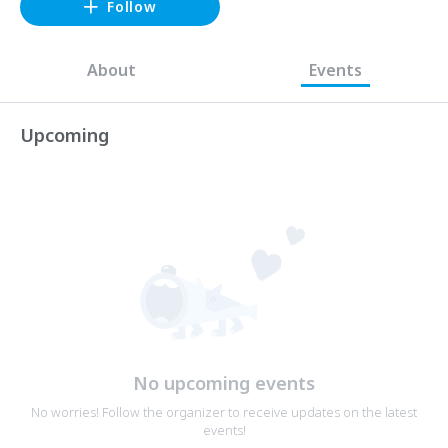
Follow
About
Events
Upcoming
No upcoming events
No worries! Follow the organizer to receive updates on the latest
events!